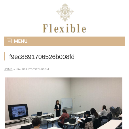
MENU
f9ec8891706526b008fd
HOME
»
f9ec8891706526b008fd