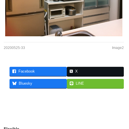
20200525-33
Image2
Facebook
X
Bluesky
LINE
Flexible