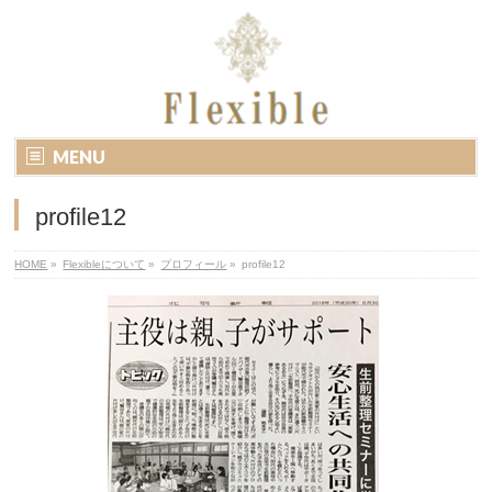
MENU
profile12
HOME
»
Flexibleについて
»
プロフィール
»
profile12