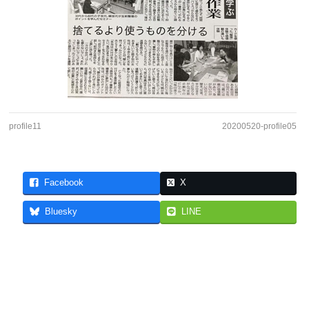
profile11
20200520-profile05
Facebook
X
Bluesky
LINE