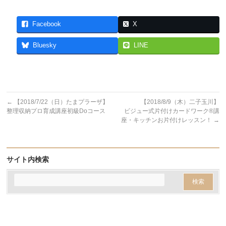
Facebook
X
Bluesky
LINE
←
【2018/7/22（日）たまプラーザ】
【2018/8/9（木）二子玉川】
整理収納プロ育成講座初級Doコース
ビジュー式片付けカードワーク®講
座・キッチンお片付けレッスン！
→
サイト内検索