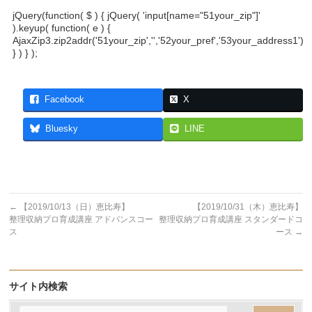
jQuery(function( $ ) { jQuery( 'input[name="51your_zip"]'
).keyup( function( e ) {
AjaxZip3.zip2addr('51your_zip','','52your_pref','53your_address1');
} ) } );
Facebook
X
Bluesky
LINE
←
【2019/10/13（日）恵比寿】
【2019/10/31（木）恵比寿】
整理収納プロ育成講座 アドバンスコー
整理収納プロ育成講座 スタンダードコ
ス
ース
→
サイト内検索