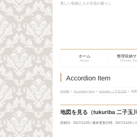
美しい収納と人が主役の暮らし
ホーム
整理収納サ
Home
Onsite Se
Accordion Item
HOME
»
Accordion Item
»
tukuriba 二子玉川店
»
地図
地図を見る（tukuriba 二子玉
投稿日 : 2017/11/25
最終更新日時 : 2017/11/25