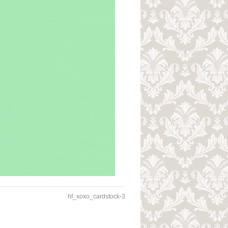
hf_xoxo_cardstock-3