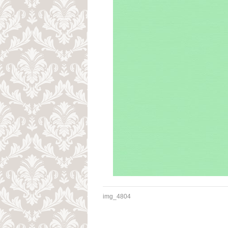
img_4804