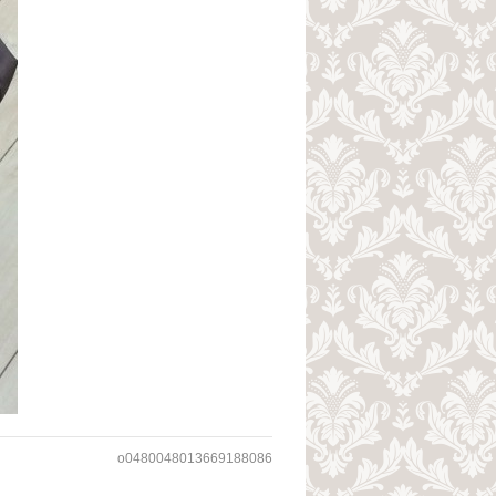
o0480048013669188086