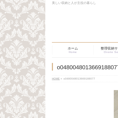
美しい収納と人が主役の暮らし
ホーム
整理収納サ
Home
Onsite Se
o048004801366918807
HOME
»
o0480048013669188077