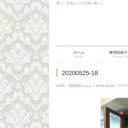
美しい収納と人が主役の暮らし
ホーム
整理収納サ
Home
Onsite Se
20200525-18
HOME
»
整理収納サービス
»
Before & After
»
20200