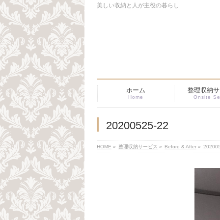
美しい収納と人が主役の暮らし
ホーム
整理収納サ
Home
Onsite Se
20200525-22
HOME
»
整理収納サービス
»
Before & After
»
20200