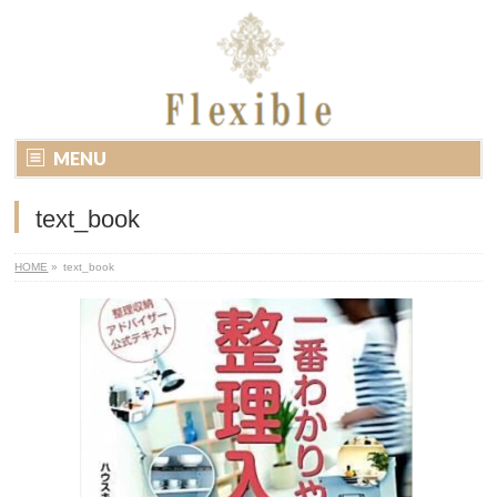
MENU
text_book
HOME
»
text_book