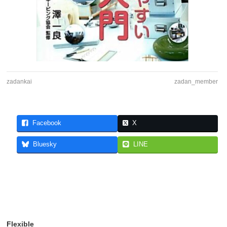
zadankai
zadan_member
Facebook
X
Bluesky
LINE
Flexible